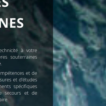
ES
NES
chnicité à votre
res souterraines
e.
ompétences et de
esures et d’études
ments spécifiques
de secours et de
aire.