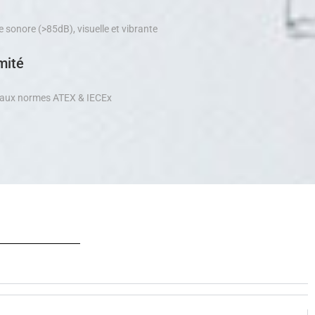
te sonore (>85dB), visuelle et vibrante
mité
aux normes ATEX & IECEx