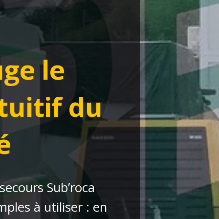
uge le
tuitif du
é
 secours Sub’roca
mples à utiliser : en